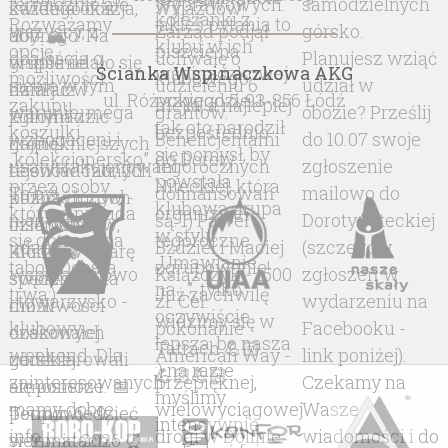
Ścianka Wspinaczkowa AKG
ul. Różyckiego 5, 93-856 Łódź