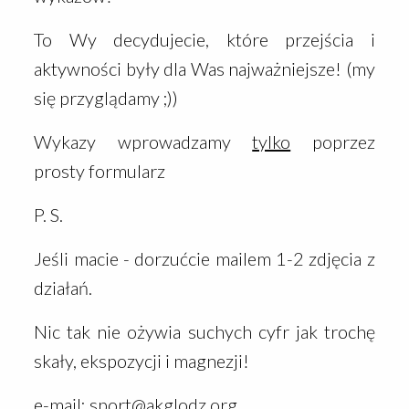
To Wy decydujecie, które przejścia i
aktywności były dla Was najważniejsze!
(my
się przyglądamy ;))
Wykazy wprowadzamy
tylko
poprzez
prosty
formularz
P. S.
Jeśli macie - dorzućcie mailem 1-2 zdjęcia z
działań.
Nic tak nie ożywia suchych cyfr jak trochę
skały, ekspozycji i magnezji!
e-mail:
sport@akglodz.org