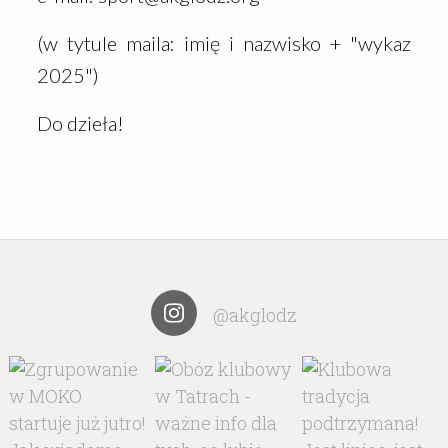
(w tytule maila: imię i nazwisko + "wykaz
2025")
Do dzieła!
@akglodz