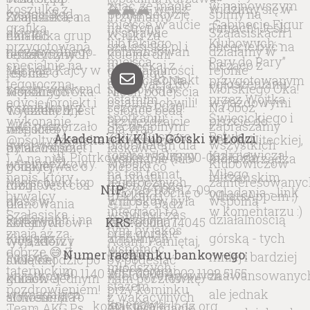
kontakt
Akademicki Klub Górski w Łodzi
ul. Piotrkowska 132/53, 90-062 Łódź
NIP:
726-000-17-09
KRS:
0000074045
Numer rachunku bankowego:
40 1140 2017 0000 4902 1192 5155
kontakt@akglodz.org