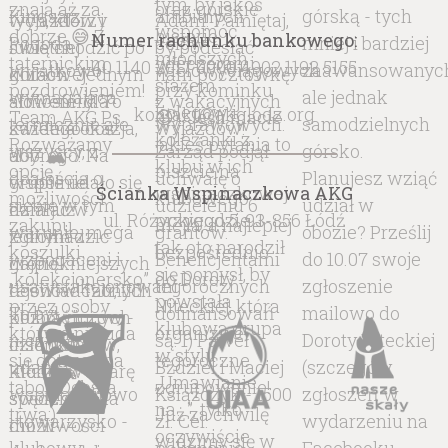
Numer rachunku bankowego:
40 1140 2017 0000 4902 1192 5155
kontakt@akglodz.org
Ścianka Wspinaczkowa AKG
ul. Różyckiego 5, 93-856 Łódź