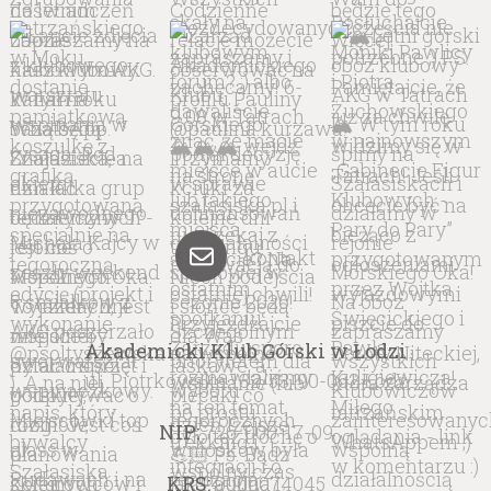
kontakt
Akademicki Klub Górski w Łodzi
ul. Piotrkowska 132/53, 90-062 Łódź
NIP:
726-000-17-09
KRS:
0000074045