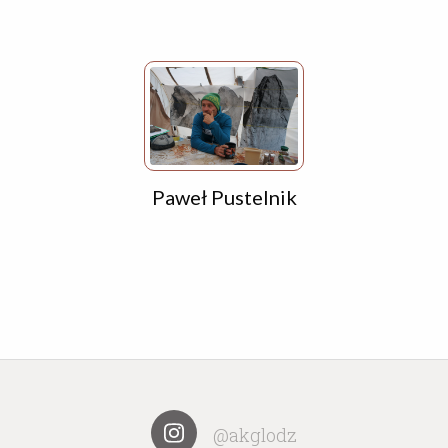
Paweł Pustelnik
@akglodz