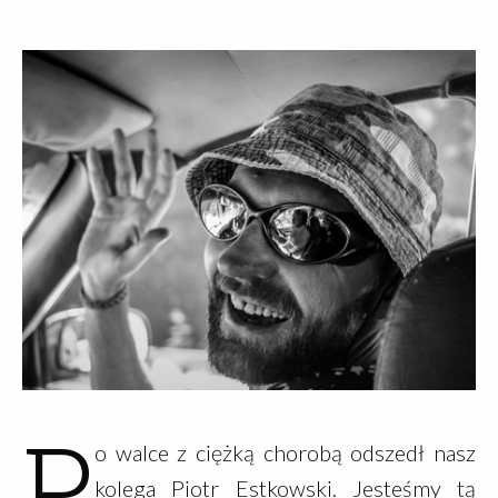
przygotowanej przez niezawodną Komisję
Sportową pod przewodnictwem Marcina
"Szyny" Szymelfeniga!
P
o walce z ciężką chorobą odszedł nasz
kolega Piotr Estkowski. Jesteśmy tą