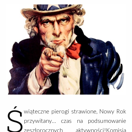
pasję górską łączył z zamiłowaniem do historii i
modelarstwa. Był kolekcjonerem barwy i broni,
był też instruktorem modelarstwa. W Jego
Pracowni Makiet Architektonicznych SMW
Design powstała monumentalna makieta
łódzkiego Getta - Litzmannstadt Ghetto. Jest to
największa makieta historyczna w Polsce, którą
do dziś oglądać można w Łodzi w budynku Stacji
Radegast.Znaliśmy Piotra jako człowieka
szczerego i otwartego. Rozmowa z Nim była
zawsze gratką, choćby ze względu na Jego
Ś
rozległą wiedzę historyczną. Chętnie angażował
wiąteczne pierogi strawione, Nowy Rok
się też w działania klubowe, a o pomoc nigdy nie
przywitany… czas na podsumowanie
trzeba było prosić dwa razy. Będzie nam Go
zeszłorocznych aktywności!Komisja