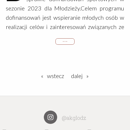
sezonie 2023 dla Młodzieży.Celem programu
dofinansowań jest wspieranie młodych osób w
realizacji celów i zainteresowań związanych ze
wspinaczką. Ponadto program nakierowany jest
• • •
na zachęcanie młodzieży do aktywnego
uczestnictwa w działaniach Klubu oraz
rozwijanie umiejętności w zakresie szeroko …
wstecz
dalej
@akglodz