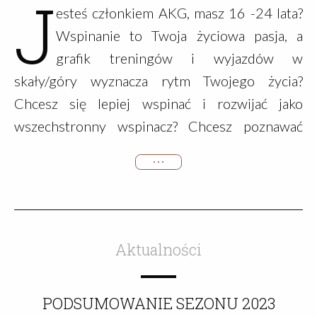
J
esteś członkiem AKG, masz 16 -24 lata?
Wspinanie to Twoja życiowa pasja, a
grafik treningów i wyjazdów w
skały/góry wyznacza rytm Twojego życia?
Chcesz się lepiej wspinać i rozwijać jako
wszechstronny wspinacz? Chcesz poznawać
nowe formy wspinania i aktywności górskich?
• • •
PRZYJDŹ NA SPOTKANIE ORGANIZACYJNE!
Porozmawiajmy w czym możemy Ci
pomóc!Spotkanie …
Aktualności
PODSUMOWANIE SEZONU 2023