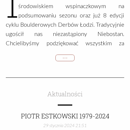
1
środowiskiem wspinaczkowym na
podsumowaniu sezonu oraz już 8 edycji
cyklu Boulderowych Derbów Łodzi. Tradycyjnie
ugościł nas niezastąpiony Niebostan.
Chcielibyśmy podziękować wszystkim za
przybycie oraz świetną zabawę, a klubowiczom
• • •
za przesłane wykazy, których było zdecydownie
więcej niż w ubiegłym roku.Za oknem już
mocno wiosenna aura, pewnie sporo osób już
rozpoczęło kolejny sezon.Dla tych, którzy nie
Aktualności
dotarli, lub z jakiegoś powodu nie widzieli
prezentacji z podsumowania sezonu 2023
PIOTR ESTKOWSKI 1979-2024
Akademickiego Klubu Górskiego w Łodzi
29 stycznia 2024 21:51
zapraszamy do przejrzenia prezentacji