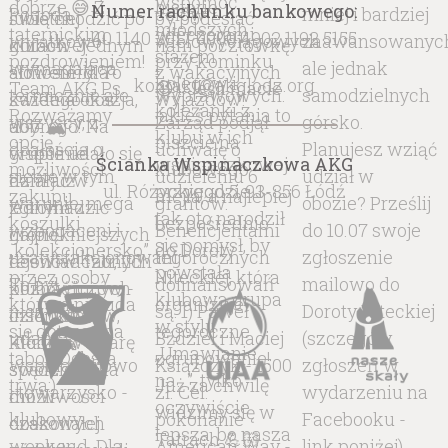
Numer rachunku bankowego:
40 1140 2017 0000 4902 1192 5155
kontakt@akglodz.org
Ścianka Wspinaczkowa AKG
ul. Różyckiego 5, 93-856 Łódź