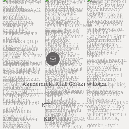
kontakt
Akademicki Klub Górski w Łodzi
ul. Piotrkowska 132/53, 90-062 Łódź
NIP:
726-000-17-09
KRS:
0000074045