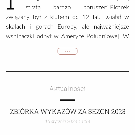
stratą bardzo poruszeni.Piotrek
związany był z klubem od 12 lat. Działał w
skałach i górach Europy, ale najważniejsze
wspinaczki odbył w Ameryce Południowej. W
roku 2015 wszedł na Aconcagua (6961m)
• • •
drogą przez Lodowiec Polaków. Rok później
wraz z Rafałem Kręgielem pokonał drogę
francuską na Alpamayo (5947m), szczyt
uchodzący za jeden z najpiękniejszych na
Aktualności
świecie. Oba te przejścia docenione zostały
naszymi nagrodami klubowymi.Piotr z
ZBIÓRKA WYKAZÓW ZA SEZON 2023
wykształcenia był historykiem, ale zawodowo
15 stycznia 2024 11:38
imał się różnych zajęć, między innymi pracował
jako księgowy. Był człowiekiem wielu talentów,