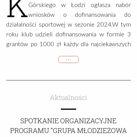
K
Górskiego w Łodzi ogłasza nabór
wniosków o dofinansowania do
działalności sportowej w sezonie 2024.W tym
roku klub udzieli dofinansowania w formie 3
grantów po 1000 zł każdy dla najciekawszych
projektów wspinaczkowych. Granty mogą
• • •
zostać udzielone w następujących obszarach
działalności wspinaczkowej i górskiej:
bouldering, wspinaczka sportowa, taternictwo,
…
Aktualności
SPOTKANIE ORGANIZACYJNE
PROGRAMU “GRUPA MŁODZIEŻOWA